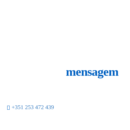
ENTRE
EM CONTACTO
Envie a sua
mensagem
Telefone
+351 253 472 439
Email