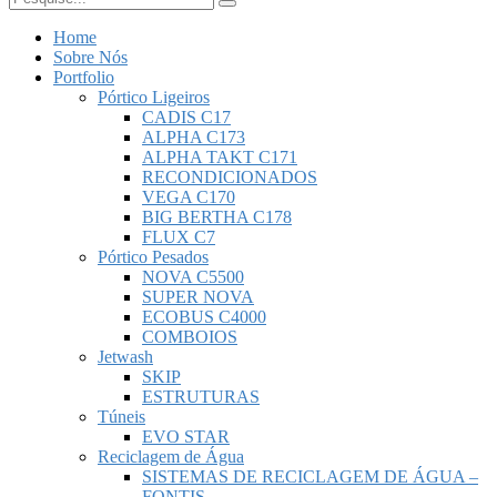
Home
Sobre Nós
Portfolio
Pórtico Ligeiros
CADIS C17
ALPHA C173
ALPHA TAKT C171
RECONDICIONADOS
VEGA C170
BIG BERTHA C178
FLUX C7
Pórtico Pesados
NOVA C5500
SUPER NOVA
ECOBUS C4000
COMBOIOS
Jetwash
SKIP
ESTRUTURAS
Túneis
EVO STAR
Reciclagem de Água
SISTEMAS DE RECICLAGEM DE ÁGUA –
FONTIS