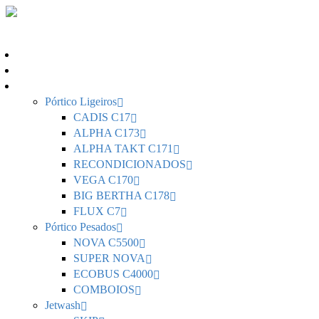
Home
Sobre Nós
Portfolio
Pórtico Ligeiros
CADIS C17
ALPHA C173
ALPHA TAKT C171
RECONDICIONADOS
VEGA C170
BIG BERTHA C178
FLUX C7
Pórtico Pesados
NOVA C5500
SUPER NOVA
ECOBUS C4000
COMBOIOS
Jetwash