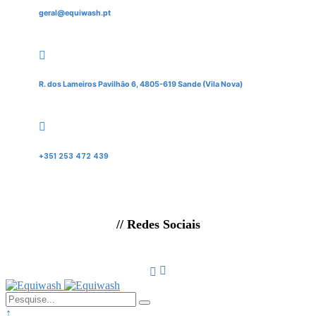
geral@equiwash.pt
R. dos Lameiros Pavilhão 6, 4805-619 Sande (Vila Nova)
+351 253 472 439
// Redes Sociais
↑