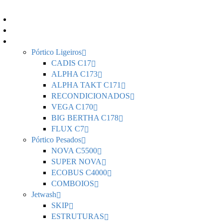
Home
Sobre Nós
Portfolio
Pórtico Ligeiros
CADIS C17
ALPHA C173
ALPHA TAKT C171
RECONDICIONADOS
VEGA C170
BIG BERTHA C178
FLUX C7
Pórtico Pesados
NOVA C5500
SUPER NOVA
ECOBUS C4000
COMBOIOS
Jetwash
SKIP
ESTRUTURAS