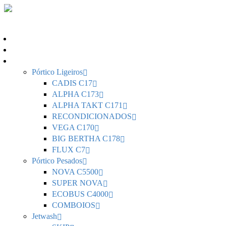
Home
Sobre Nós
Portfolio
Pórtico Ligeiros
CADIS C17
ALPHA C173
ALPHA TAKT C171
RECONDICIONADOS
VEGA C170
BIG BERTHA C178
FLUX C7
Pórtico Pesados
NOVA C5500
SUPER NOVA
ECOBUS C4000
COMBOIOS
Jetwash