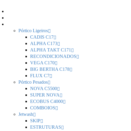
Home
Sobre Nós
Portfolio
Pórtico Ligeiros
CADIS C17
ALPHA C173
ALPHA TAKT C171
RECONDICIONADOS
VEGA C170
BIG BERTHA C178
FLUX C7
Pórtico Pesados
NOVA C5500
SUPER NOVA
ECOBUS C4000
COMBOIOS
Jetwash
SKIP
ESTRUTURAS