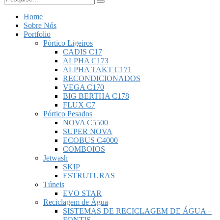
Home
Sobre Nós
Portfolio
Pórtico Ligeiros
CADIS C17
ALPHA C173
ALPHA TAKT C171
RECONDICIONADOS
VEGA C170
BIG BERTHA C178
FLUX C7
Pórtico Pesados
NOVA C5500
SUPER NOVA
ECOBUS C4000
COMBOIOS
Jetwash
SKIP
ESTRUTURAS
Túneis
EVO STAR
Reciclagem de Água
SISTEMAS DE RECICLAGEM DE ÁGUA –
FONTIS