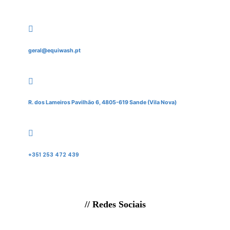
geral@equiwash.pt
R. dos Lameiros Pavilhão 6, 4805-619 Sande (Vila Nova)
+351 253 472 439
// Redes Sociais